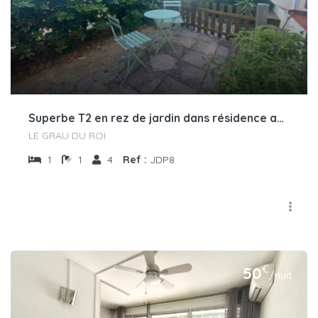
Superbe T2 en rez de jardin dans résidence avec piscine
LE GRAU DU ROI
1
1
4
Ref :
JDP8
€
50
/nuit