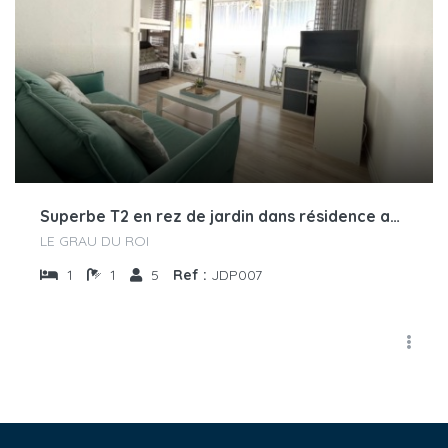
Superbe T2 en rez de jardin dans résidence avec piscine
LE GRAU DU ROI
1
1
5
Ref :
JDP007