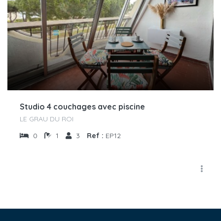
Studio 4 couchages avec piscine
LE GRAU DU ROI
0
1
3
Ref :
EP12