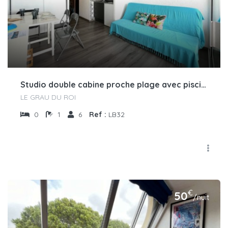
Studio double cabine proche plage avec piscine
LE GRAU DU ROI
0
1
6
Ref :
LB32
€
50
/nuit