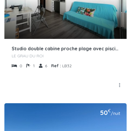
Studio double cabine proche plage avec piscine
LE GRAU DU ROI
0
1
6
Ref :
LB32
€
50
/nuit