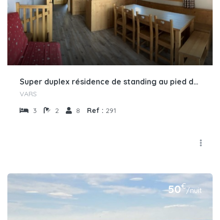
Super duplex résidence de standing au pied des pistes
VARS
3
2
8
Ref :
291
€
50
/nuit