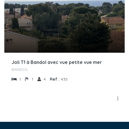
Joli T1 à Bandol avec vue petite vue mer
BANDOL
1
1
4
Ref :
435