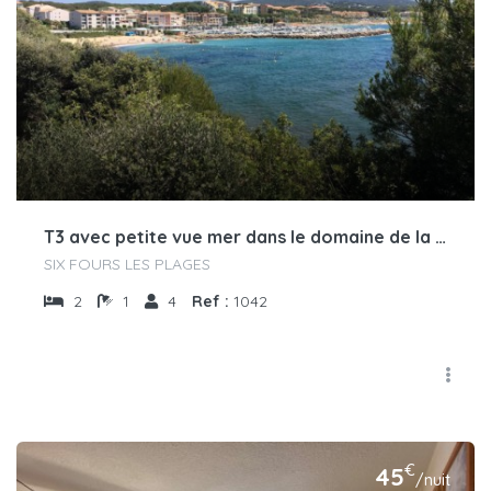
T3 avec petite vue mer dans le domaine de la coudoulière
SIX FOURS LES PLAGES
2
1
4
Ref :
1042
€
45
/nuit