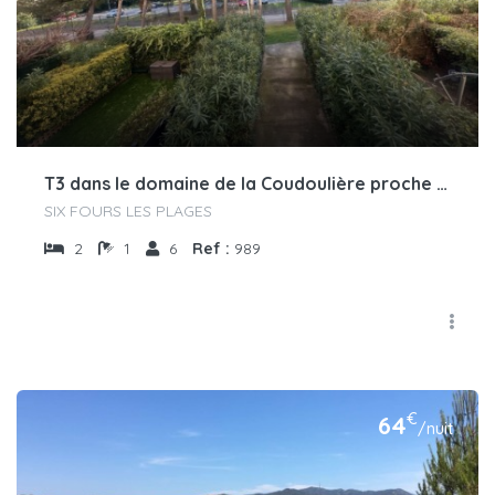
T3 dans le domaine de la Coudoulière proche de la mer
SIX FOURS LES PLAGES
2
1
6
Ref :
989
€
64
/nuit