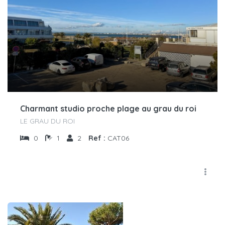
Charmant studio proche plage au grau du roi
LE GRAU DU ROI
0
1
2
Ref :
CAT06
€
50
/nuit