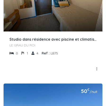
Studio dans résidence avec piscine et climatisation
LE GRAU DU ROI
0
1
4
Ref :
LB75
€
50
/nuit