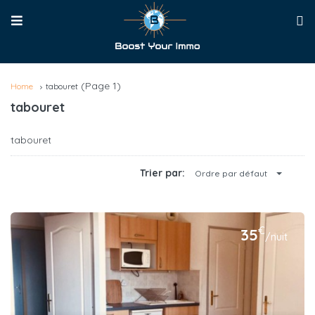
(Page 1)
Home
tabouret
tabouret
tabouret
Trier par:
Ordre par défaut
€
35
/nuit