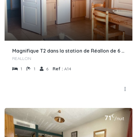
Magnifique T2 dans la station de Réallon de 6 couchages A14
REALLON
1
1
6
Ref :
A14
€
71
/nuit