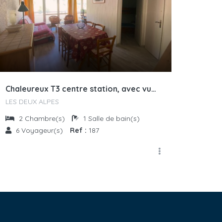
Chaleureux T3 centre station, avec vue sur les pistes
LES DEUX ALPES
2
Chambre(s)
1
Salle de bain(s)
6
Voyageur(s)
Ref :
187