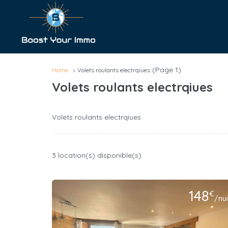
(Page 1)
Home
Volets roulants electrqiues
Volets roulants electrqiues
Volets roulants electrqiues
3 location(s) disponible(s)
148
€
/nui