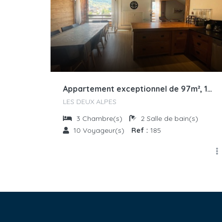
Appartement exceptionnel de 97m², 10 pers., centre station
LES DEUX ALPES
3
Chambre(s)
2
Salle de bain(s)
10
Voyageur(s)
Ref :
185