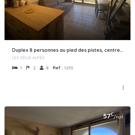
Duplex 8 personnes au pied des pistes, centre station
LES DEUX ALPES
1
2
8
Ref :
1255
€
57
/nuit