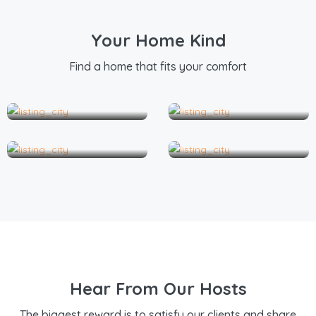
Your Home Kind
Find a home that fits your comfort
AIGUES MORTES
BANDOL
BAREGES
CHORGES
Hear From Our Hosts
The biggest reward is to satisfy our clients and share