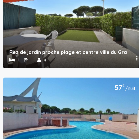
Rez de jardin proche plage et centre ville du Grau du 
1
1
4
€
57
/nuit