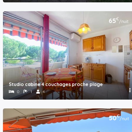
€
65
/nuit
Studio cabine 4 couchages proche plage
0
1
4
€
50
/nuit