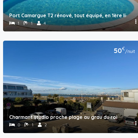
Port Camargue T2 rénové, tout équipé, en 1ère ligne m
1
1
4
€
50
/nuit
Charmant studio proche plage au grau du roi
0
1
2