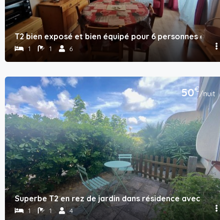
T2 bien exposé et bien équipé pour 6 personnes à Ré
1
1
6
€
50
/nuit
Superbe T2 en rez de jardin dans résidence avec pisc
1
1
4