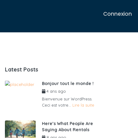
Connexion
Latest Posts
Bonjour tout le monde !
4 ans ago
par
admin6625
Bienvenue sur WordPress.
Ceci est votre...
Lire la suite
Here’s What People Are
Saying About Rentals
8 ans ago
par
admin6625