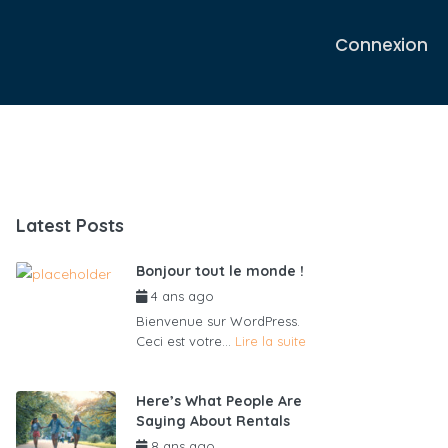
Connexion
Latest Posts
Bonjour tout le monde !
4 ans ago
par
admin6625
Bienvenue sur WordPress.
Ceci est votre...
Lire la suite
Here’s What People Are
Saying About Rentals
8 ans ago
par
admin6625