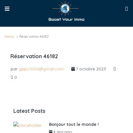
Home
Réservation 46182
Réservation 46182
par
gppc1000@gmail.com
7 octobre 2023
0
Latest Posts
Bonjour tout le monde !
4 ans ago
par
admin6625