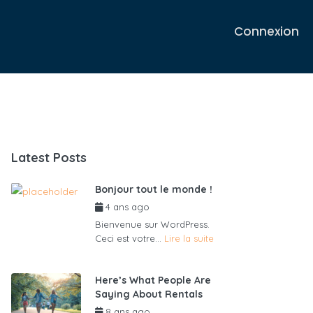
Connexion
Latest Posts
Bonjour tout le monde !
4 ans ago
par
admin6625
Bienvenue sur WordPress.
Ceci est votre...
Lire la suite
Here’s What People Are
Saying About Rentals
8 ans ago
par
admin6625