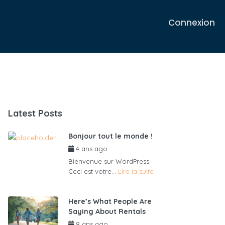
Connexion
Latest Posts
Bonjour tout le monde !
4 ans ago
par
admin6625
Bienvenue sur WordPress.
Ceci est votre...
Lire la suite
Here’s What People Are
Saying About Rentals
8 ans ago
par
admin6625