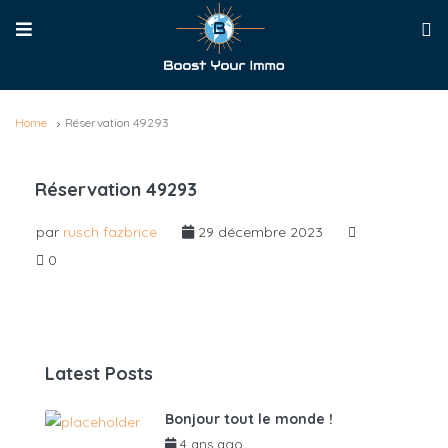
Home
Réservation 49293
Réservation 49293
par
rusch fazbrice
29 décembre 2023
0
Latest Posts
Bonjour tout le monde !
4 ans ago
par
admin6625