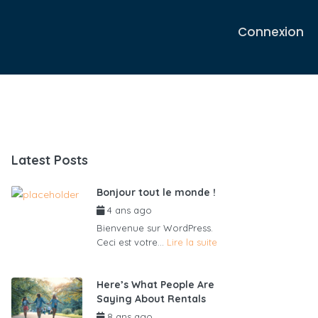
Connexion
Latest Posts
Bonjour tout le monde !
4 ans ago
par
admin6625
Bienvenue sur WordPress.
Ceci est votre...
Lire la suite
Here’s What People Are
Saying About Rentals
8 ans ago
par
admin6625