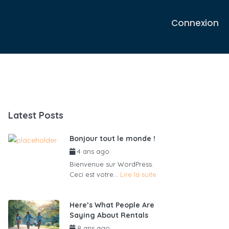
Connexion
Latest Posts
Bonjour tout le monde !
4 ans ago
par
admin6625
Bienvenue sur WordPress.
Ceci est votre...
Lire la suite
Here’s What People Are
Saying About Rentals
8 ans ago
par
admin6625