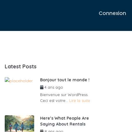
Connexion
Latest Posts
Bonjour tout le monde !
4 ans ago
par
admin6625
Bienvenue sur WordPress.
Ceci est votre...
Lire la suite
Here’s What People Are
Saying About Rentals
8 ans ago
par
admin6625