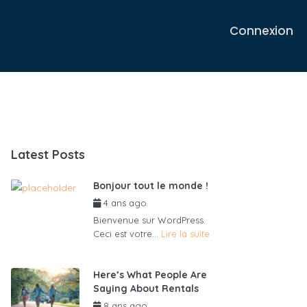
Connexion
Latest Posts
Bonjour tout le monde !
4 ans ago
par
admin6625
Bienvenue sur WordPress.
Ceci est votre...
Lire la suite
Here’s What People Are
Saying About Rentals
8 ans ago
par
admin6625