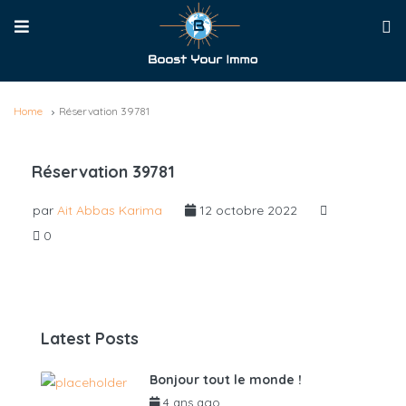
Home
Réservation 39781
Réservation 39781
par
Ait Abbas Karima
12 octobre 2022
0
Latest Posts
Bonjour tout le monde !
4 ans ago
par
admin6625