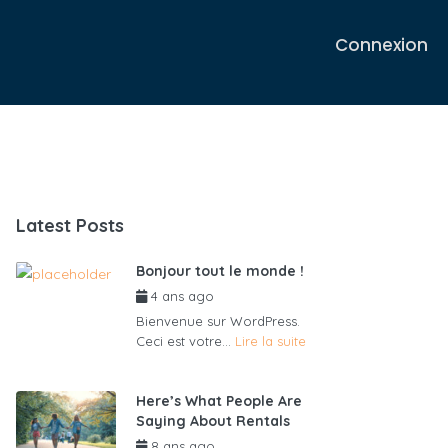
Connexion
Latest Posts
Bonjour tout le monde !
4 ans ago
par
admin6625
Bienvenue sur WordPress.
Ceci est votre...
Lire la suite
Here’s What People Are
Saying About Rentals
8 ans ago
par
admin6625