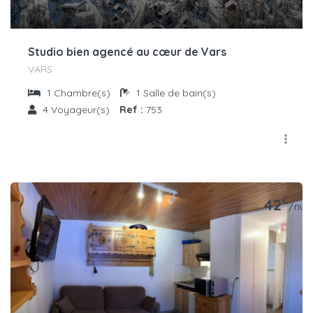
Studio bien agencé au cœur de Vars
VARS
1
Chambre(s)
1
Salle de bain(s)
4
Voyageur(s)
Ref :
753
€
42
/nuit