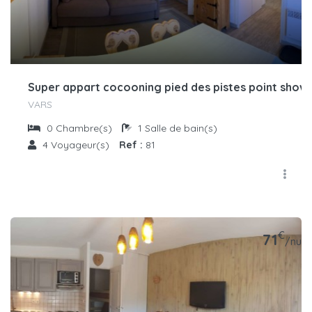
Super appart cocooning pied des pistes point show
VARS
0
Chambre(s)
1
Salle de bain(s)
4
Voyageur(s)
Ref :
81
€
71
/nuit