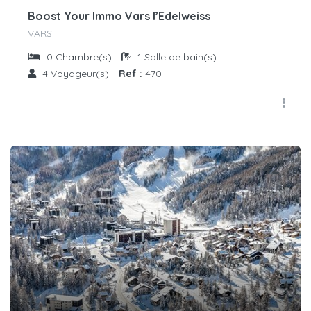
Boost Your Immo Vars l’Edelweiss
VARS
0
Chambre(s)
1
Salle de bain(s)
4
Voyageur(s)
Ref :
470
€
42
/nuit