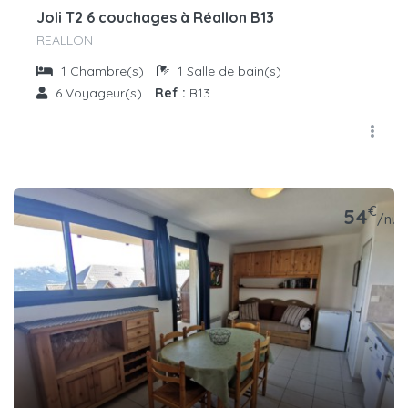
Joli T2 6 couchages à Réallon B13
REALLON
1
Chambre(s)
1
Salle de bain(s)
6
Voyageur(s)
Ref :
B13
€
54
/nuit