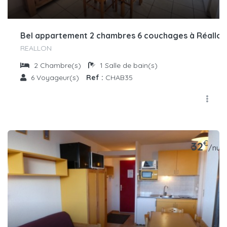
Bel appartement 2 chambres 6 couchages à Réallo
REALLON
2
Chambre(s)
1
Salle de bain(s)
6
Voyageur(s)
Ref :
CHAB35
€
32
/nuit