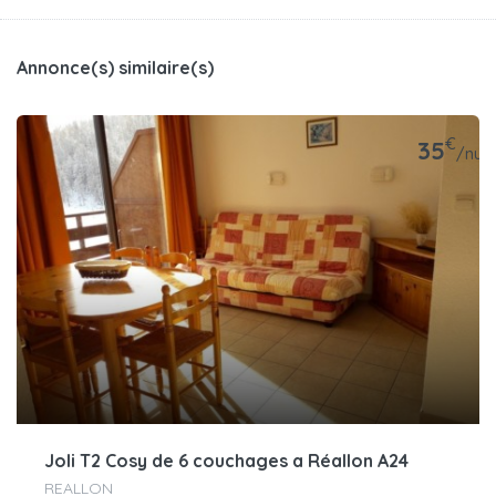
Annonce(s) similaire(s)
€
35
/nuit
Joli T2 Cosy de 6 couchages a Réallon A24
REALLON