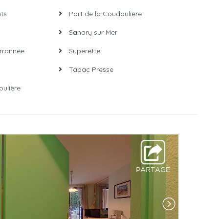
ts
Port de la Coudoulière
Sanary sur Mer
rrannée
Superette
Tabac Presse
ulière