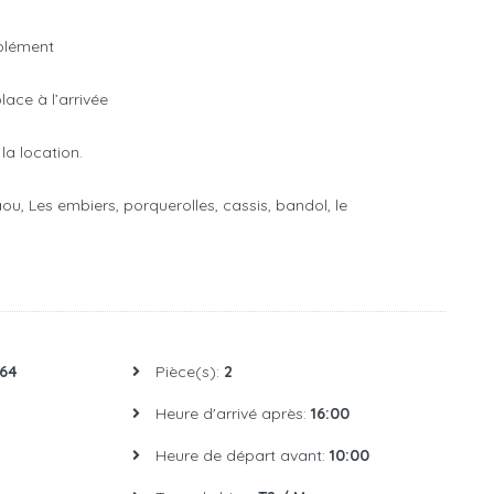
pplément
lace à l’arrivée
la location.
aou, Les embiers, porquerolles, cassis, bandol, le
64
Pièce(s):
2
Heure d'arrivé après:
16:00
Heure de départ avant:
10:00