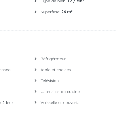
Type de bien:
T2 / Mer
Superficie:
26 m²
Réfrigérateur
enseo
table et chaises
Télévision
Ustensiles de cuisine
 2 feux
Vaisselle et couverts