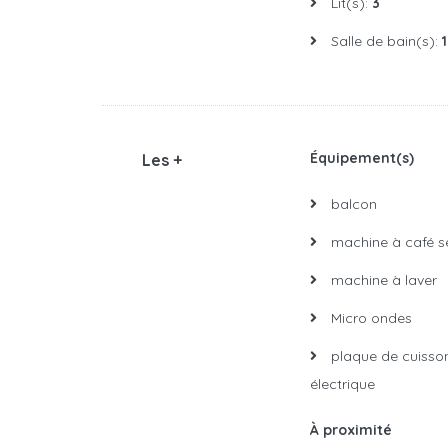
Lit(s):
3
Salle de bain(s):
1
Équipement(s)
Les +
balcon
machine à café s
machine à laver
Micro ondes
plaque de cuisson
électrique
À proximité