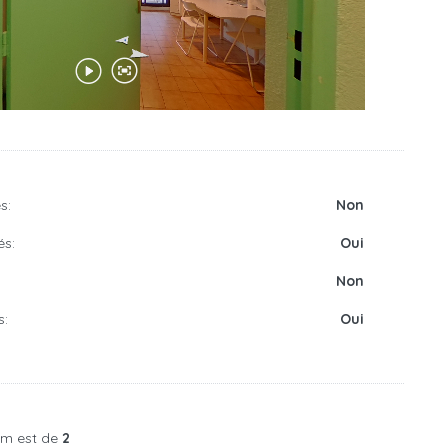
s:
Non
és:
Oui
Non
s:
Oui
um est de
2