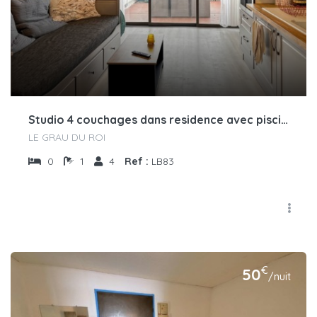
Studio 4 couchages dans residence avec piscine
LE GRAU DU ROI
0
1
4
Ref :
LB83
€
50
/nuit