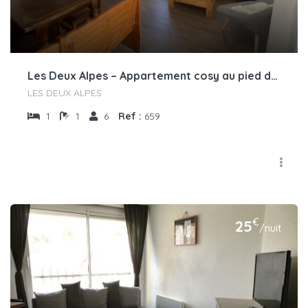
Les Deux Alpes – Appartement cosy au pied des pistes dans le calme du quartier 1800
LES DEUX ALPES
1
1
6
Ref :
659
€
25
/nuit