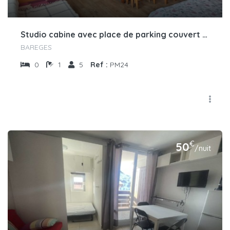
Studio cabine avec place de parking couvert privï¿½
BAREGES
0
1
5
Ref :
PM24
€
50
/nuit