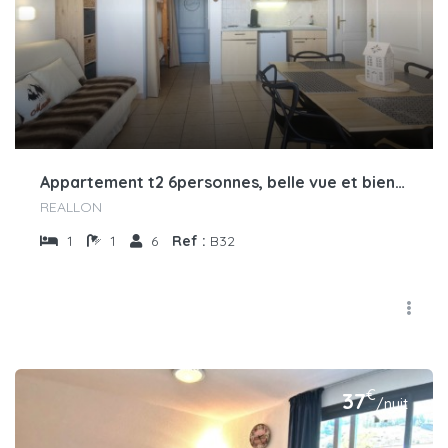
Appartement t2 6personnes, belle vue et bien équipé B32
REALLON
1
1
6
Ref :
B32
€
37
/nuit