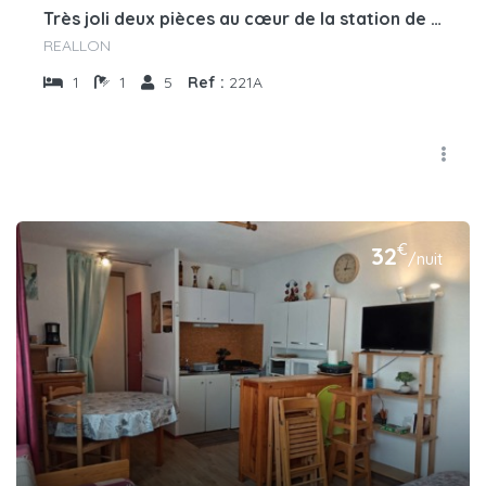
Très joli deux pièces au cœur de la station de Réallon 221A
REALLON
1
1
5
Ref :
221A
€
32
/nuit