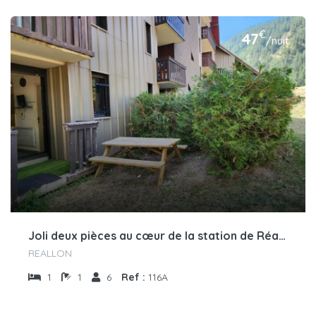
€
47
/nuit
Joli deux pièces au cœur de la station de Réallon 116A
REALLON
1
1
6
Ref :
116A