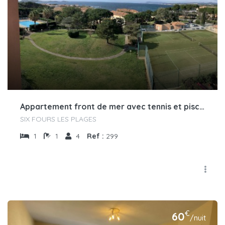
Appartement front de mer avec tennis et piscine
SIX FOURS LES PLAGES
1
1
4
Ref :
299
€
60
/nuit