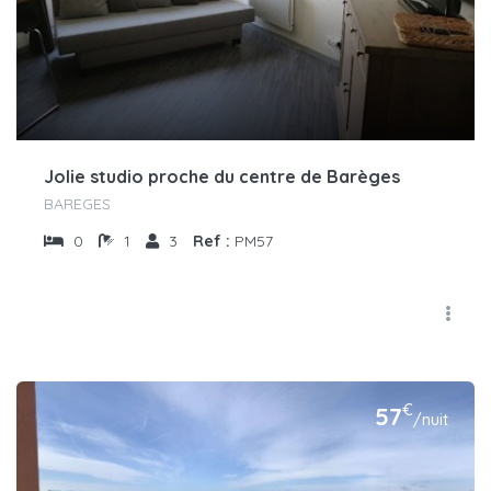
Jolie studio proche du centre de Barèges
BAREGES
0
1
3
Ref :
PM57
€
57
/nuit