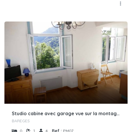
€
32
/nuit
Studio cabine avec garage vue sur la montagne
BAREGES
0
1
4
Ref :
PM07