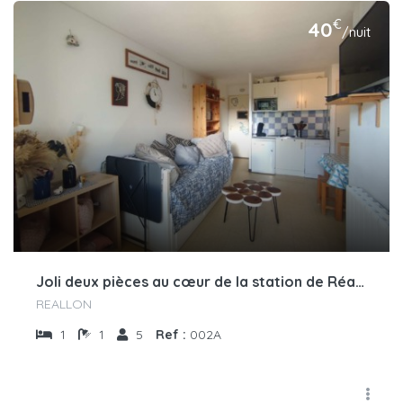
€
40
/nuit
Joli deux pièces au cœur de la station de Réallon 002A
REALLON
1
1
5
Ref :
002A