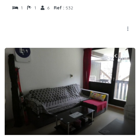
1
1
6
Ref :
532
€
32
/nuit