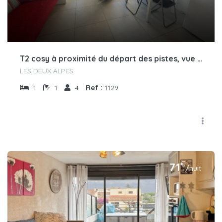
T2 cosy à proximité du départ des pistes, vue sur la montagne
LES DEUX ALPES
1
1
4
Ref :
1129
€
71
/nuit