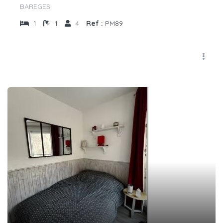
BAREGES
1
1
4
Ref :
PM89
€
32
/nuit