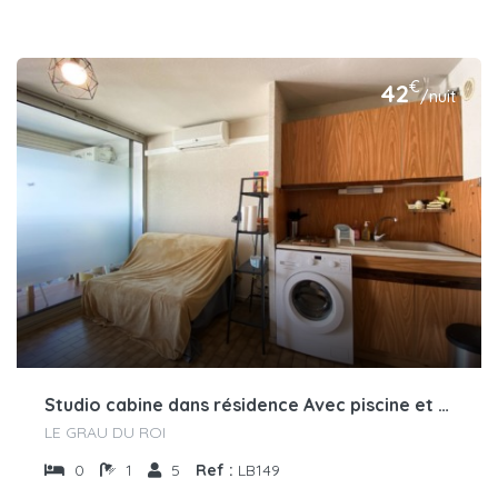
€
42
/nuit
Studio cabine dans résidence Avec piscine et Climatisation
LE GRAU DU ROI
0
1
5
Ref :
LB149