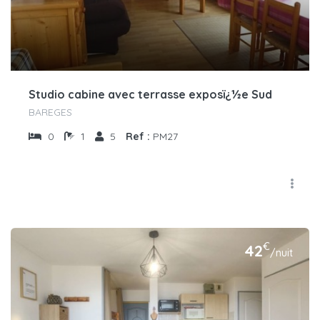
Studio cabine avec terrasse exposï¿½e Sud
BAREGES
0
1
5
Ref :
PM27
€
42
/nuit