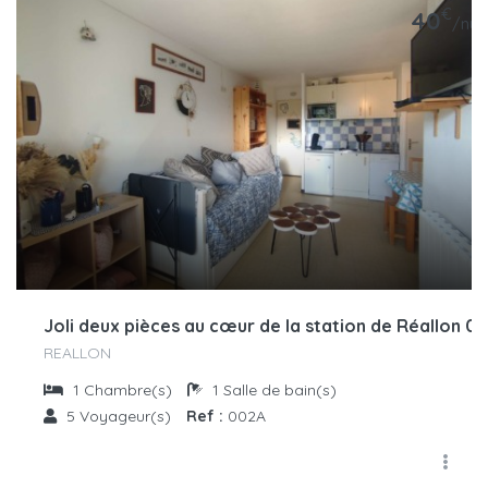
€
40
/nuit
Joli deux pièces au cœur de la station de Réallon 0
REALLON
1
Chambre(s)
1
Salle de bain(s)
5
Voyageur(s)
Ref :
002A