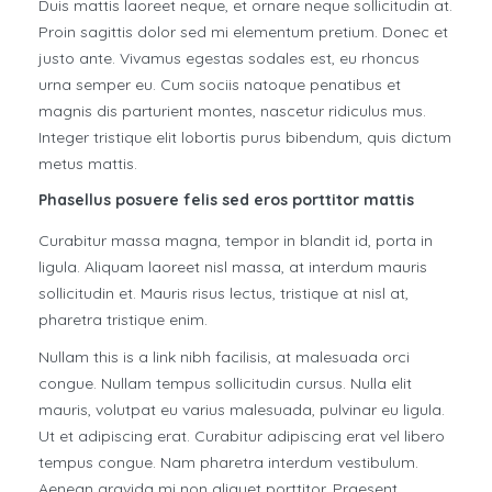
Duis mattis laoreet neque, et ornare neque sollicitudin at.
Proin sagittis dolor sed mi elementum pretium. Donec et
justo ante. Vivamus egestas sodales est, eu rhoncus
urna semper eu. Cum sociis natoque penatibus et
magnis dis parturient montes, nascetur ridiculus mus.
Integer tristique elit lobortis purus bibendum, quis dictum
metus mattis.
Phasellus posuere felis sed eros porttitor mattis
Curabitur massa magna, tempor in blandit id, porta in
ligula. Aliquam laoreet nisl massa, at interdum mauris
sollicitudin et. Mauris risus lectus, tristique at nisl at,
pharetra tristique enim.
Nullam this is a link nibh facilisis, at malesuada orci
congue. Nullam tempus sollicitudin cursus. Nulla elit
mauris, volutpat eu varius malesuada, pulvinar eu ligula.
Ut et adipiscing erat. Curabitur adipiscing erat vel libero
tempus congue. Nam pharetra interdum vestibulum.
Aenean gravida mi non aliquet porttitor. Praesent