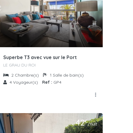
Superbe T3 avec vue sur le Port
LE GRAU DU ROI
2
Chambre(s)
1
Salle de bain(s)
4
Voyageur(s)
Ref :
GP4
42
€
/nuit