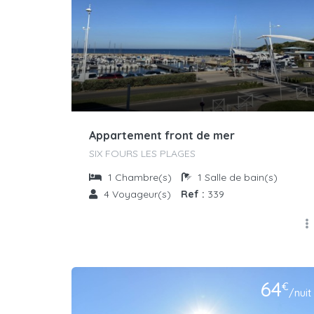
Appartement front de mer
SIX FOURS LES PLAGES
1
Chambre(s)
1
Salle de bain(s)
4
Voyageur(s)
Ref :
339
64
€
/nuit