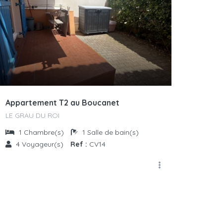
Appartement T2 au Boucanet
LE GRAU DU ROI
1
Chambre(s)
1
Salle de bain(s)
4
Voyageur(s)
Ref :
CV14