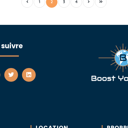
1
2
3
4
 suivre
LOCATION
PROPR