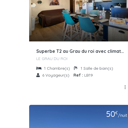
Superbe T2 au Grau du roi avec climatisation et piscine
LE GRAU DU ROI
1
Chambre(s)
1
Salle de bain(s)
6
Voyageur(s)
Ref :
LB19
50
€
/nuit