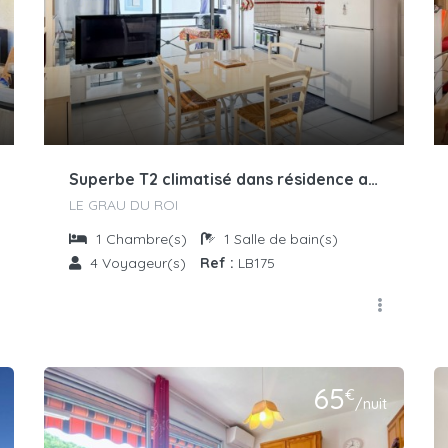
Superbe T2 climatisé dans résidence avec piscine
LE GRAU DU ROI
1
Chambre(s)
1
Salle de bain(s)
4
Voyageur(s)
Ref :
LB175
65
€
/nuit