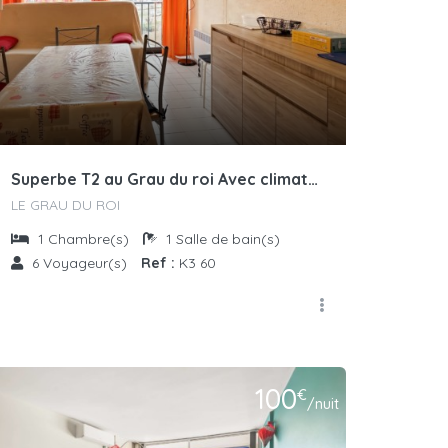
Superbe T2 au Grau du roi Avec climatisation et piscine
LE GRAU DU ROI
1
Chambre(s)
1
Salle de bain(s)
6
Voyageur(s)
Ref :
K3 60
100
€
/nuit